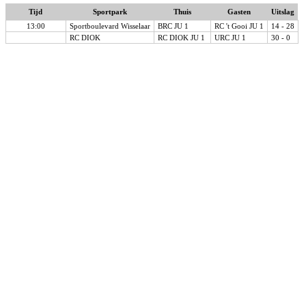
Tijd
Sportpark
Thuis
Gasten
Uitslag
13:00
Sportboulevard Wisselaar
BRC JU 1
RC 't Gooi JU 1
14 - 28
RC DIOK
RC DIOK JU 1
URC JU 1
30 - 0