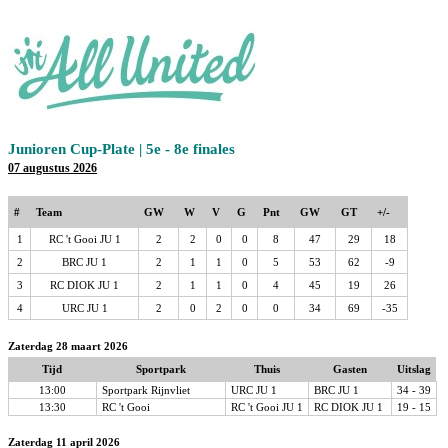
Junioren Cup-Plate | 5e - 8e finales
07 augustus 2026
#
Team
GW
W
V
G
Pnt
GW
GT
+/-
1
RC 't Gooi JU 1
2
2
0
0
8
47
29
18
2
BRC JU 1
2
1
1
0
5
53
62
-9
3
RC DIOK JU 1
2
1
1
0
4
45
19
26
4
URC JU 1
2
0
2
0
0
34
69
-35
Zaterdag 28 maart 2026
Tijd
Sportpark
Thuis
Gasten
Uitslag
13:00
Sportpark Rijnvliet
URC JU 1
BRC JU 1
34 - 39
13:30
RC 't Gooi
RC 't Gooi JU 1
RC DIOK JU 1
19 - 15
Zaterdag 11 april 2026