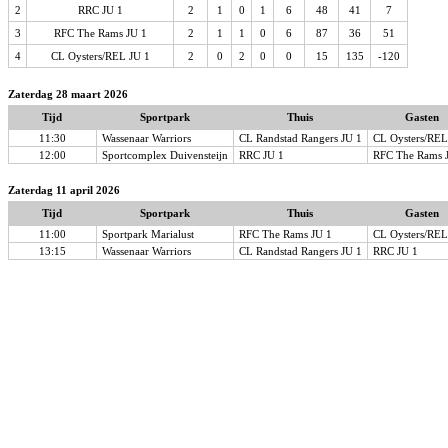
2
RRC JU 1
2
1
0
1
6
48
41
7
3
RFC The Rams JU 1
2
1
1
0
6
87
36
51
4
CL Oysters/REL JU 1
2
0
2
0
0
15
135
-120
Zaterdag 28 maart 2026
Tijd
Sportpark
Thuis
Gasten
11:30
Wassenaar Warriors
CL Randstad Rangers JU 1
CL Oysters/REL
12:00
Sportcomplex Duivensteijn
RRC JU 1
RFC The Rams 
Zaterdag 11 april 2026
Tijd
Sportpark
Thuis
Gasten
11:00
Sportpark Marialust
RFC The Rams JU 1
CL Oysters/REL
13:15
Wassenaar Warriors
CL Randstad Rangers JU 1
RRC JU 1