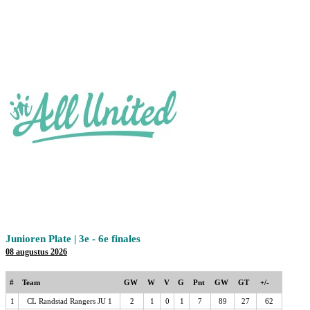
Junioren Plate | 3e - 6e finales
08 augustus 2026
#
Team
GW
W
V
G
Pnt
GW
GT
+/-
1
CL Randstad Rangers JU 1
2
1
0
1
7
89
27
62