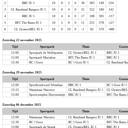
2
BRC JU 1
10
8
2
0
38
383
149
234
3
CL Randstad Rangers JU 1
10
6
4
0
31
322
180
142
4
RRC JU 1
10
4
6
0
17
188
305
-117
5
RFC The Rams JU 1
10
2
8
0
11
251
378
-127
6
CL Oysters/REL JU 1
10
0
10
0
-1
82
570
-488
Zaterdag 22 november 2025
Tijd
Sportpark
Thuis
Gaste
12:00
Sportpark de Wolfsputten
CL Oysters/REL JU 1
RRC JU 1
12:00
Sportpark Marialust
RFC The Rams JU 1
BRC JU 1
13:30
RC 't Gooi
RC 't Gooi JU 1
CL Randstad Ra
Zaterdag 29 november 2025
Tijd
Sportpark
Thuis
Gaste
12:00
Sportboulevard Wisselaar
BRC JU 1
RC 't Gooi JU 1
13:15
Wassenaar Warriors
CL Randstad Rangers JU 1
CL Oysters/REL
15:00
Sportcomplex Duivensteijn
RRC JU 1
RFC The Rams 
Zaterdag 06 december 2025
Tijd
Sportpark
Thuis
Gaste
12:00
Wassenaar Warriors
CL Randstad Rangers JU 1
RRC JU 1
12:30
RC 't Gooi
RC 't Gooi JU 1
RFC The Rams 
13:00
Sportpark de Streek
CL Oysters/REL JU 1
BRC JU 1