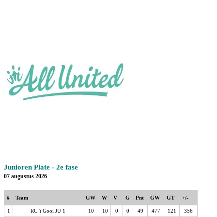
Junioren Plate - 2e fase
07 augustus 2026
#
Team
GW
W
V
G
Pnt
GW
GT
+/-
1
RC 't Gooi JU 1
10
10
0
0
49
477
121
356