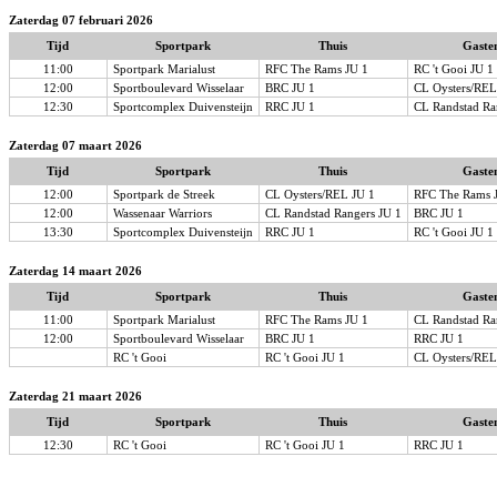
Zaterdag 07 februari 2026
Tijd
Sportpark
Thuis
Gaste
11:00
Sportpark Marialust
RFC The Rams JU 1
RC 't Gooi JU 1
12:00
Sportboulevard Wisselaar
BRC JU 1
CL Oysters/REL
12:30
Sportcomplex Duivensteijn
RRC JU 1
CL Randstad Ra
Zaterdag 07 maart 2026
Tijd
Sportpark
Thuis
Gaste
12:00
Sportpark de Streek
CL Oysters/REL JU 1
RFC The Rams 
12:00
Wassenaar Warriors
CL Randstad Rangers JU 1
BRC JU 1
13:30
Sportcomplex Duivensteijn
RRC JU 1
RC 't Gooi JU 1
Zaterdag 14 maart 2026
Tijd
Sportpark
Thuis
Gaste
11:00
Sportpark Marialust
RFC The Rams JU 1
CL Randstad Ra
12:00
Sportboulevard Wisselaar
BRC JU 1
RRC JU 1
RC 't Gooi
RC 't Gooi JU 1
CL Oysters/REL
Zaterdag 21 maart 2026
Tijd
Sportpark
Thuis
Gaste
12:30
RC 't Gooi
RC 't Gooi JU 1
RRC JU 1