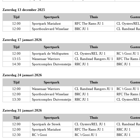
Zaterdag 13 december 2025
Tijd
Sportpark
Thuis
Gaste
12:00
Sportpark Marialust
RFC The Rams JU 1
CL Oysters/REL
12:00
Sportboulevard Wisselaar
BRC JU 1
CL Randstad Ra
Zaterdag 17 januari 2026
Tijd
Sportpark
Thuis
Gaste
12:00
Sportpark de Wolfsputten
CL Oysters/REL JU 1
RC 't Gooi JU 1
13:15
Wassenaar Warriors
CL Randstad Rangers JU 1
RFC The Rams 
14:30
Sportcomplex Duivensteijn
RRC JU 1
BRC JU 1
Zaterdag 24 januari 2026
Tijd
Sportpark
Thuis
Gaste
12:00
Wassenaar Warriors
CL Randstad Rangers JU 1
RC 't Gooi JU 1
12:00
Sportboulevard Wisselaar
BRC JU 1
RFC The Rams 
13:30
Sportcomplex Duivensteijn
RRC JU 1
CL Oysters/REL
Zaterdag 31 januari 2026
Tijd
Sportpark
Thuis
Gaste
12:00
Sportpark de Streek
CL Oysters/REL JU 1
CL Randstad Ra
12:00
Sportpark Marialust
RFC The Rams JU 1
RRC JU 1
12:30
RC 't Gooi
RC 't Gooi JU 1
BRC JU 1