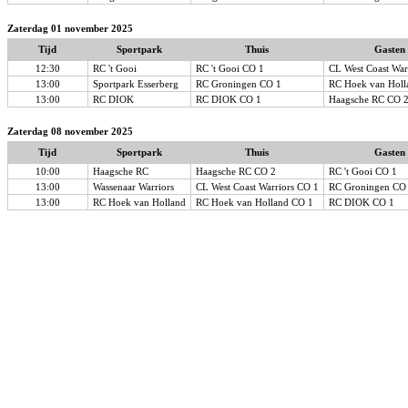
Zaterdag 01 november 2025
Tijd
Sportpark
Thuis
Gasten
12:30
RC 't Gooi
RC 't Gooi CO 1
CL West Coast War
13:00
Sportpark Esserberg
RC Groningen CO 1
RC Hoek van Holl
13:00
RC DIOK
RC DIOK CO 1
Haagsche RC CO 
Zaterdag 08 november 2025
Tijd
Sportpark
Thuis
Gasten
10:00
Haagsche RC
Haagsche RC CO 2
RC 't Gooi CO 1
13:00
Wassenaar Warriors
CL West Coast Warriors CO 1
RC Groningen CO
13:00
RC Hoek van Holland
RC Hoek van Holland CO 1
RC DIOK CO 1