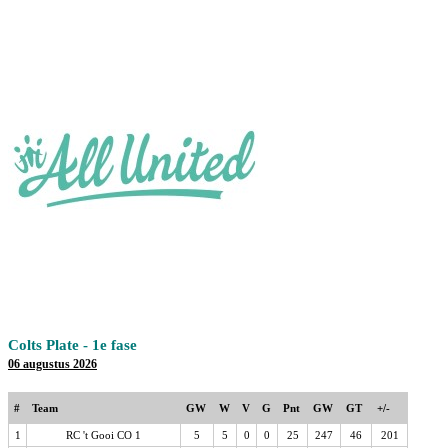
Colts Plate - 1e fase
06 augustus 2026
#
Team
GW
W
V
G
Pnt
GW
GT
+/-
1
RC 't Gooi CO 1
5
5
0
0
25
247
46
201