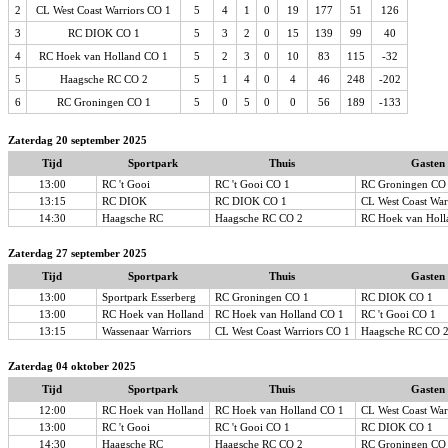
2
CL West Coast Warriors CO 1
5
4
1
0
19
177
51
126
3
RC DIOK CO 1
5
3
2
0
15
139
99
40
4
RC Hoek van Holland CO 1
5
2
3
0
10
83
115
-32
5
Haagsche RC CO 2
5
1
4
0
4
46
248
-202
6
RC Groningen CO 1
5
0
5
0
0
56
189
-133
Zaterdag 20 september 2025
Tijd
Sportpark
Thuis
Gasten
13:00
RC 't Gooi
RC 't Gooi CO 1
RC Groningen CO
13:15
RC DIOK
RC DIOK CO 1
CL West Coast War
14:30
Haagsche RC
Haagsche RC CO 2
RC Hoek van Holl
Zaterdag 27 september 2025
Tijd
Sportpark
Thuis
Gasten
13:00
Sportpark Esserberg
RC Groningen CO 1
RC DIOK CO 1
13:00
RC Hoek van Holland
RC Hoek van Holland CO 1
RC 't Gooi CO 1
13:15
Wassenaar Warriors
CL West Coast Warriors CO 1
Haagsche RC CO 
Zaterdag 04 oktober 2025
Tijd
Sportpark
Thuis
Gasten
12:00
RC Hoek van Holland
RC Hoek van Holland CO 1
CL West Coast War
13:00
RC 't Gooi
RC 't Gooi CO 1
RC DIOK CO 1
14:30
Haagsche RC
Haagsche RC CO 2
RC Groningen CO