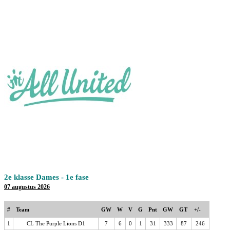
2e klasse Dames - 1e fase
07 augustus 2026
#
Team
GW
W
V
G
Pnt
GW
GT
+/-
1
CL The Purple Lions D1
7
6
0
1
31
333
87
246