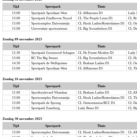
Tijd
Sportpark
Thuis
13:00
Sportpark Sportlaan West
CL AMazones D1
Lady 
13:00
Sportpark Eindhoven Noord
CL The Purple Lions D1
CL Br
15:00
Sportcomplex Duivensteijn
CL Hook Ladies/Rotterdames D1
CL O
15:00
Universitair sportcentrum
CL Big Scrumbeloos D1
CL De
Zondag 09 november 2025
Tijd
Sportpark
Thuis
12:30
Sportpark Groenoord Schagen
CL De Foeste Moiden D1
Lady 
13:00
RC The Big Stones
CL Big Scrumbeloos D1
CL Ho
14:30
Sportpark de Wolfsputten
CL Brabant Ladies D1
CL O
15:00
Sportpark Sportlaan West
CL AMazones D1
CL Th
Zondag 16 november 2025
Tijd
Sportpark
Thuis
11:00
Sportboulevard Wisselaar
CL Brabant Ladies D1
CL A
13:00
Sportcomplex Duivensteijn
CL Hook Ladies/Rotterdames D1
CL Th
13:00
Sportpark de Sprong
CL Oemoemenoe/RCC D1
CL De
15:00
Sportpark Esserberg
Lady Bears D1
CL Bi
Zondag 30 november 2025
Tijd
Sportpark
Thuis
13:00
Sportcomplex Duivensteijn
CL Hook Ladies/Rotterdames D1
CL A