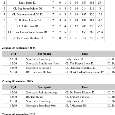
2
Lady Bears D1
7
6
1
0
30
357
103
254
3
CL Big Scrumbeloos D1
7
4
3
0
19
214
211
3
4
CL Oemoemenoe/RCC D1
7
4
3
0
19
197
226
-29
5
CL Brabant Ladies D1
7
3
4
0
14
198
281
-83
6
CL AMazones D1
7
2
4
1
12
205
238
-33
7
CL Hook Ladies/Rotterdames D1
7
2
5
0
9
159
365
-206
8
CL De Foeste Moiden D1
7
0
7
0
-1
83
235
-152
Zondag 28 september 2025
Tijd
Sportpark
Thuis
13:00
Sportpark Esserberg
Lady Bears D1
CL Br
13:00
Sportpark Eindhoven Noord
CL The Purple Lions D1
CL Bi
13:00
Sportpark de Sprong
CL Oemoemenoe/RCC D1
CL A
15:00
RC Hoek van Holland
CL Hook Ladies/Rotterdames D1
CL De
Zondag 05 oktober 2025
Tijd
Sportpark
Thuis
13:00
Sportpark Robonsbosweg
CL De Foeste Moiden D1
CL Th
13:00
RC The Dukes
CL Brabant Ladies D1
CL Ho
15:00
Sportpark Esserberg
Lady Bears D1
CL O
15:00
Sportpark Sportlaan West
CL AMazones D1
CL Bi
Zondag 02 november 2025