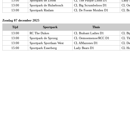
13:00
Sportpark de Zoom
CL The Purple Lions D1
Lady 
13:00
Sportpark de Hulsebosch
CL Big Scrumbeloos D1
CL O
13:00
Sportpark Risdam
CL De Foeste Moiden D1
CL Br
Zondag 07 december 2025
Tijd
Sportpark
Thuis
13:00
RC The Dukes
CL Brabant Ladies D1
CL Bi
13:00
Sportpark de Sprong
CL Oemoemenoe/RCC D1
CL Th
13:00
Sportpark Sportlaan West
CL AMazones D1
CL De
15:00
Sportpark Esserberg
Lady Bears D1
CL Ho