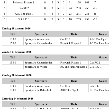
2
Pickwick Players 1
8
5
3
0
31
188
181
7
3
Cas RC 2
8
3
5
0
24
233
258
-25
4
ARC The Pigs 1
8
4
4
0
23
271
236
35
5
G.S.R.C. 1
8
3
5
0
10
203
259
-56
Zondag 18 januari 2026
Tijd
Sportpark
Thuis
Gasten
13:00
Sportpark Wouterland
Cas RC 2
ARC The Pigs 1
15:00
Sportpark Keizerslanden
Pickwick Players 1
RC The Pink Pan
Zondag 01 februari 2026
Tijd
Sportpark
Thuis
Gasten
15:00
Sportpark Keizerslanden
Pickwick Players 1
Cas RC 2
Sportpark de Woerd
RC The Pink Panthers 1
G.S.R.C. 1
Zondag 08 februari 2026
Tijd
Sportpark
Thuis
Gasten
13:00
Sportpark Wouterland
Cas RC 2
G.S.R.C. 1
15:00
Sportpark de Bakenhof
ARC The Pigs 1
RC The Pink Pan
Zaterdag 14 februari 2026
Tijd
Sportpark
Thuis
Gasten