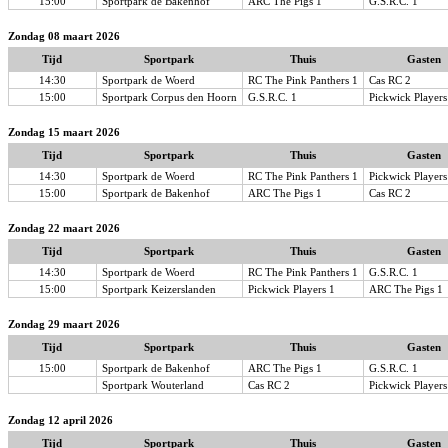
15:00
Sportpark de Bakenhof
ARC The Pigs 1
G.S.R.C. 1
Zondag 08 maart 2026
Tijd
Sportpark
Thuis
Gasten
14:30
Sportpark de Woerd
RC The Pink Panthers 1
Cas RC 2
15:00
Sportpark Corpus den Hoorn
G.S.R.C. 1
Pickwick Players
Zondag 15 maart 2026
Tijd
Sportpark
Thuis
Gasten
14:30
Sportpark de Woerd
RC The Pink Panthers 1
Pickwick Players
15:00
Sportpark de Bakenhof
ARC The Pigs 1
Cas RC 2
Zondag 22 maart 2026
Tijd
Sportpark
Thuis
Gasten
14:30
Sportpark de Woerd
RC The Pink Panthers 1
G.S.R.C. 1
15:00
Sportpark Keizerslanden
Pickwick Players 1
ARC The Pigs 1
Zondag 29 maart 2026
Tijd
Sportpark
Thuis
Gasten
15:00
Sportpark de Bakenhof
ARC The Pigs 1
G.S.R.C. 1
Sportpark Wouterland
Cas RC 2
Pickwick Players
Zondag 12 april 2026
Tijd
Sportpark
Thuis
Gasten