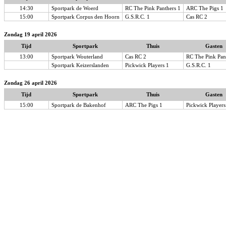
14:30
Sportpark de Woerd
RC The Pink Panthers 1
ARC The Pigs 1
15:00
Sportpark Corpus den Hoorn
G.S.R.C. 1
Cas RC 2
Zondag 19 april 2026
Tijd
Sportpark
Thuis
Gasten
13:00
Sportpark Wouterland
Cas RC 2
RC The Pink Pan
Sportpark Keizerslanden
Pickwick Players 1
G.S.R.C. 1
Zondag 26 april 2026
Tijd
Sportpark
Thuis
Gasten
15:00
Sportpark de Bakenhof
ARC The Pigs 1
Pickwick Players