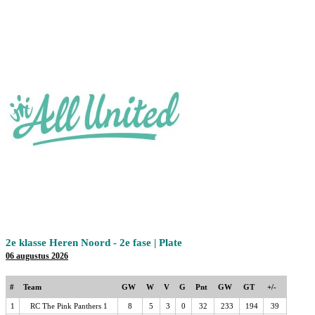
2e klasse Heren Noord - 2e fase | Plate
06 augustus 2026
#
Team
GW
W
V
G
Pnt
GW
GT
+/-
1
RC The Pink Panthers 1
8
5
3
0
32
233
194
39