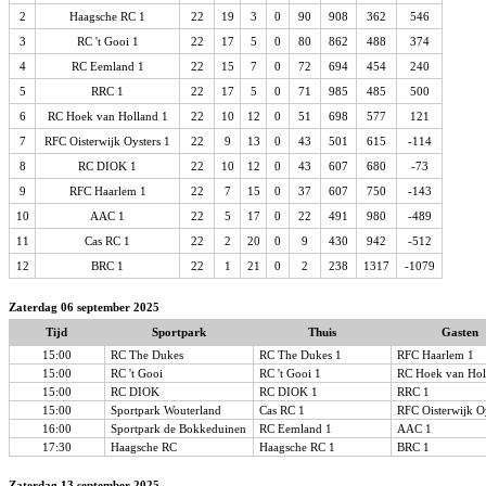
2
Haagsche RC 1
22
19
3
0
90
908
362
546
3
RC 't Gooi 1
22
17
5
0
80
862
488
374
4
RC Eemland 1
22
15
7
0
72
694
454
240
5
RRC 1
22
17
5
0
71
985
485
500
6
RC Hoek van Holland 1
22
10
12
0
51
698
577
121
7
RFC Oisterwijk Oysters 1
22
9
13
0
43
501
615
-114
8
RC DIOK 1
22
10
12
0
43
607
680
-73
9
RFC Haarlem 1
22
7
15
0
37
607
750
-143
10
AAC 1
22
5
17
0
22
491
980
-489
11
Cas RC 1
22
2
20
0
9
430
942
-512
12
BRC 1
22
1
21
0
2
238
1317
-1079
Zaterdag 06 september 2025
Tijd
Sportpark
Thuis
Gasten
15:00
RC The Dukes
RC The Dukes 1
RFC Haarlem 1
15:00
RC 't Gooi
RC 't Gooi 1
RC Hoek van Hol
15:00
RC DIOK
RC DIOK 1
RRC 1
15:00
Sportpark Wouterland
Cas RC 1
RFC Oisterwijk O
16:00
Sportpark de Bokkeduinen
RC Eemland 1
AAC 1
17:30
Haagsche RC
Haagsche RC 1
BRC 1
Zaterdag 13 september 2025