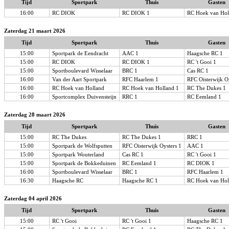
Tijd
Sportpark
Thuis
Gasten
16:00
RC DIOK
RC DIOK 1
RC Hoek van Hol
Zaterdag 21 maart 2026
Tijd
Sportpark
Thuis
Gasten
15:00
Sportpark de Eendracht
AAC 1
Haagsche RC 1
15:00
RC DIOK
RC DIOK 1
RC 't Gooi 1
15:00
Sportboulevard Wisselaar
BRC 1
Cas RC 1
16:00
Van der Aart Sportpark
RFC Haarlem 1
RFC Oisterwijk O
16:00
RC Hoek van Holland
RC Hoek van Holland 1
RC The Dukes 1
16:00
Sportcomplex Duivensteijn
RRC 1
RC Eemland 1
Zaterdag 28 maart 2026
Tijd
Sportpark
Thuis
Gasten
15:00
RC The Dukes
RC The Dukes 1
RRC 1
15:00
Sportpark de Wolfsputten
RFC Oisterwijk Oysters 1
AAC 1
15:00
Sportpark Wouterland
Cas RC 1
RC 't Gooi 1
15:00
Sportpark de Bokkeduinen
RC Eemland 1
RC DIOK 1
16:00
Sportboulevard Wisselaar
BRC 1
RFC Haarlem 1
16:30
Haagsche RC
Haagsche RC 1
RC Hoek van Hol
Zaterdag 04 april 2026
Tijd
Sportpark
Thuis
Gasten
15:00
RC 't Gooi
RC 't Gooi 1
Haagsche RC 1