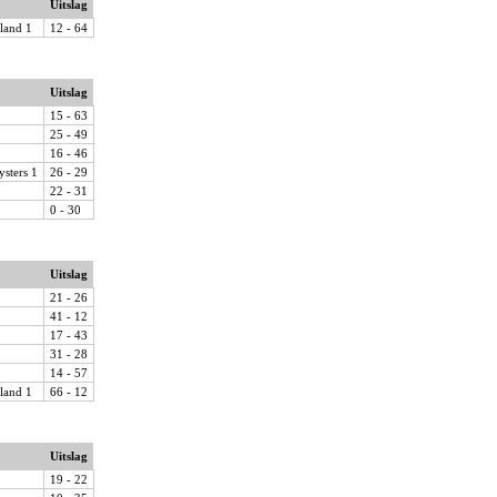
Uitslag
land 1
12 - 64
Uitslag
15 - 63
25 - 49
16 - 46
ysters 1
26 - 29
22 - 31
0 - 30
Uitslag
21 - 26
41 - 12
17 - 43
31 - 28
14 - 57
land 1
66 - 12
Uitslag
19 - 22