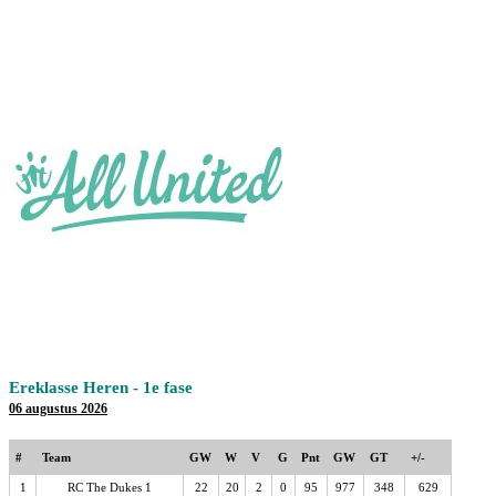
Ereklasse Heren - 1e fase
06 augustus 2026
#
Team
GW
W
V
G
Pnt
GW
GT
+/-
1
RC The Dukes 1
22
20
2
0
95
977
348
629