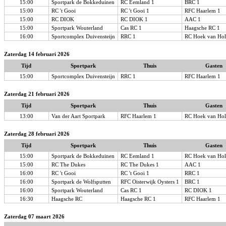
15:00
Sportpark de Bokkeduinen
RC Eemland 1
BRC 1
15:00
RC 't Gooi
RC 't Gooi 1
RFC Haarlem 1
15:00
RC DIOK
RC DIOK 1
AAC 1
15:00
Sportpark Wouterland
Cas RC 1
Haagsche RC 1
16:00
Sportcomplex Duivensteijn
RRC 1
RC Hoek van Hol
Zaterdag 14 februari 2026
Tijd
Sportpark
Thuis
Gasten
15:00
Sportcomplex Duivensteijn
RRC 1
RFC Haarlem 1
Zaterdag 21 februari 2026
Tijd
Sportpark
Thuis
Gasten
13:00
Van der Aart Sportpark
RFC Haarlem 1
RC Hoek van Hol
Zaterdag 28 februari 2026
Tijd
Sportpark
Thuis
Gasten
15:00
Sportpark de Bokkeduinen
RC Eemland 1
RC Hoek van Hol
15:00
RC The Dukes
RC The Dukes 1
AAC 1
16:00
RC 't Gooi
RC 't Gooi 1
RRC 1
16:00
Sportpark de Wolfsputten
RFC Oisterwijk Oysters 1
BRC 1
16:00
Sportpark Wouterland
Cas RC 1
RC DIOK 1
16:30
Haagsche RC
Haagsche RC 1
RFC Haarlem 1
Zaterdag 07 maart 2026