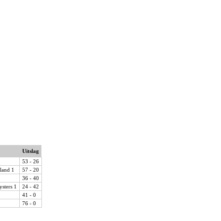
Uitslag
53 - 26
land 1
57 - 20
36 - 40
ysters 1
24 - 42
41 - 0
76 - 0