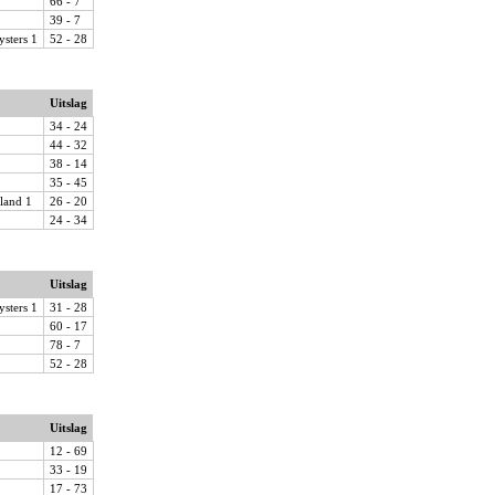
66 - 7
39 - 7
ysters 1
52 - 28
Uitslag
34 - 24
44 - 32
38 - 14
35 - 45
land 1
26 - 20
24 - 34
Uitslag
ysters 1
31 - 28
60 - 17
78 - 7
52 - 28
Uitslag
12 - 69
33 - 19
17 - 73