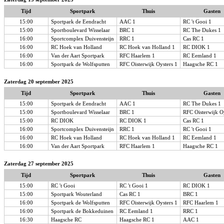
Tijd
Sportpark
Thuis
Gasten
15:00
Sportpark de Eendracht
AAC 1
RC 't Gooi 1
15:00
Sportboulevard Wisselaar
BRC 1
RC The Dukes 1
16:00
Sportcomplex Duivensteijn
RRC 1
Cas RC 1
16:00
RC Hoek van Holland
RC Hoek van Holland 1
RC DIOK 1
16:00
Van der Aart Sportpark
RFC Haarlem 1
RC Eemland 1
16:00
Sportpark de Wolfsputten
RFC Oisterwijk Oysters 1
Haagsche RC 1
Zaterdag 20 september 2025
Tijd
Sportpark
Thuis
Gasten
15:00
Sportpark de Eendracht
AAC 1
RC The Dukes 1
15:00
Sportboulevard Wisselaar
BRC 1
RFC Oisterwijk O
15:00
RC DIOK
RC DIOK 1
Cas RC 1
16:00
Sportcomplex Duivensteijn
RRC 1
RC 't Gooi 1
16:00
RC Hoek van Holland
RC Hoek van Holland 1
RC Eemland 1
16:00
Van der Aart Sportpark
RFC Haarlem 1
Haagsche RC 1
Zaterdag 27 september 2025
Tijd
Sportpark
Thuis
Gasten
15:00
RC 't Gooi
RC 't Gooi 1
RC DIOK 1
15:00
Sportpark Wouterland
Cas RC 1
BRC 1
16:00
Sportpark de Wolfsputten
RFC Oisterwijk Oysters 1
RFC Haarlem 1
16:00
Sportpark de Bokkeduinen
RC Eemland 1
RRC 1
16:30
Haagsche RC
Haagsche RC 1
AAC 1