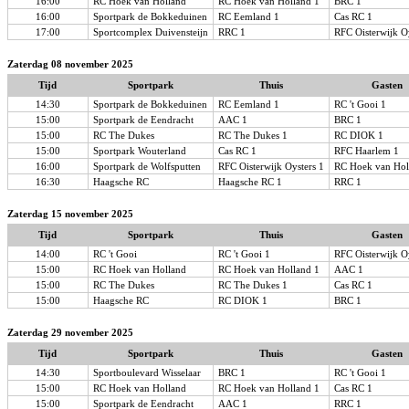
16:00
RC Hoek van Holland
RC Hoek van Holland 1
BRC 1
16:00
Sportpark de Bokkeduinen
RC Eemland 1
Cas RC 1
17:00
Sportcomplex Duivensteijn
RRC 1
RFC Oisterwijk O
Zaterdag 08 november 2025
Tijd
Sportpark
Thuis
Gasten
14:30
Sportpark de Bokkeduinen
RC Eemland 1
RC 't Gooi 1
15:00
Sportpark de Eendracht
AAC 1
BRC 1
15:00
RC The Dukes
RC The Dukes 1
RC DIOK 1
15:00
Sportpark Wouterland
Cas RC 1
RFC Haarlem 1
16:00
Sportpark de Wolfsputten
RFC Oisterwijk Oysters 1
RC Hoek van Hol
16:30
Haagsche RC
Haagsche RC 1
RRC 1
Zaterdag 15 november 2025
Tijd
Sportpark
Thuis
Gasten
14:00
RC 't Gooi
RC 't Gooi 1
RFC Oisterwijk O
15:00
RC Hoek van Holland
RC Hoek van Holland 1
AAC 1
15:00
RC The Dukes
RC The Dukes 1
Cas RC 1
15:00
Haagsche RC
RC DIOK 1
BRC 1
Zaterdag 29 november 2025
Tijd
Sportpark
Thuis
Gasten
14:30
Sportboulevard Wisselaar
BRC 1
RC 't Gooi 1
15:00
RC Hoek van Holland
RC Hoek van Holland 1
Cas RC 1
15:00
Sportpark de Eendracht
AAC 1
RRC 1