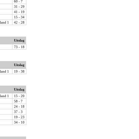
60 - 7
31 - 29
41 - 19
15 - 34
land 1
42 - 28
Uitslag
73 - 18
Uitslag
land 1
19 - 38
Uitslag
land 1
15 - 20
58 - 7
24 - 18
37 - 3
19 - 23
34 - 10