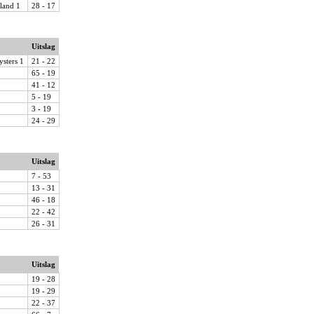
land 1
28 - 17
Uitslag
ysters 1
21 - 22
65 - 19
41 - 12
5 - 19
3 - 19
24 - 29
Uitslag
7 - 53
13 - 31
46 - 18
22 - 42
26 - 31
Uitslag
19 - 28
19 - 29
22 - 37