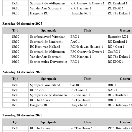
15:00
Sportpark de Wolfsputten
RFC Oisterwijk Oysters 1
RC Eemland 1
16:00
Van der Aart Sportpark
RFC Haarlem 1
RC DIOK 1
16:30
Haagsche RC
Haagsche RC 1
RC The Dukes 1
Zaterdag 06 december 2025
Tijd
Sportpark
Thuis
Gasten
15:00
Sportboulevard Wisselaar
BRC 1
Haagsche RC 1
15:00
Sportpark de Eendracht
AAC 1
RC Eemland 1
15:00
RC Hoek van Holland
RC Hoek van Holland 1
RC 't Gooi 1
15:00
Sportpark de Wolfsputten
RFC Oisterwijk Oysters 1
Cas RC 1
16:00
Van der Aart Sportpark
RFC Haarlem 1
RC The Dukes 1
16:00
Sportcomplex Duivensteijn
RRC 1
RC DIOK 1
Zaterdag 13 december 2025
Tijd
Sportpark
Thuis
Gasten
15:00
Sportpark Wouterland
Cas RC 1
RRC 1
15:00
RC 't Gooi
RC 't Gooi 1
AAC 1
15:00
Sportpark de Bokkeduinen
RC Eemland 1
RFC Haarlem 1
16:00
RC The Dukes
RC The Dukes 1
BRC 1
16:30
Haagsche RC
Haagsche RC 1
RFC Oisterwijk O
Zaterdag 20 december 2025
Tijd
Sportpark
Thuis
Gasten
15:00
RC The Dukes
RC The Dukes 1
RFC Oisterwijk O