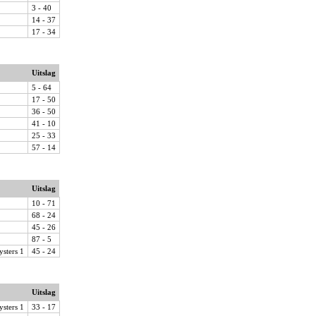
3 - 40
14 - 37
17 - 34
Uitslag
5 - 64
17 - 50
36 - 50
41 - 10
25 - 33
57 - 14
Uitslag
10 - 71
68 - 24
45 - 26
87 - 5
ysters 1
45 - 24
Uitslag
ysters 1
33 - 17