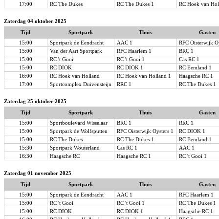
17:00
RC The Dukes
RC The Dukes 1
RC Hoek van Hol
Zaterdag 04 oktober 2025
Tijd
Sportpark
Thuis
Gasten
15:00
Sportpark de Eendracht
AAC 1
RFC Oisterwijk O
15:00
Van der Aart Sportpark
RFC Haarlem 1
BRC 1
15:00
RC 't Gooi
RC 't Gooi 1
Cas RC 1
15:00
RC DIOK
RC DIOK 1
RC Eemland 1
16:00
RC Hoek van Holland
RC Hoek van Holland 1
Haagsche RC 1
17:00
Sportcomplex Duivensteijn
RRC 1
RC The Dukes 1
Zaterdag 25 oktober 2025
Tijd
Sportpark
Thuis
Gasten
15:00
Sportboulevard Wisselaar
BRC 1
RRC 1
15:00
Sportpark de Wolfsputten
RFC Oisterwijk Oysters 1
RC DIOK 1
15:00
RC The Dukes
RC The Dukes 1
RC Eemland 1
15:30
Sportpark Wouterland
Cas RC 1
AAC 1
16:30
Haagsche RC
Haagsche RC 1
RC 't Gooi 1
Zaterdag 01 november 2025
Tijd
Sportpark
Thuis
Gasten
15:00
Sportpark de Eendracht
AAC 1
RFC Haarlem 1
15:00
RC 't Gooi
RC 't Gooi 1
RC The Dukes 1
15:00
RC DIOK
RC DIOK 1
Haagsche RC 1