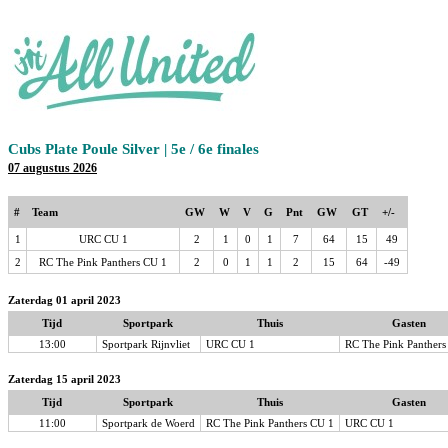
Cubs Plate Poule Silver | 5e / 6e finales
07 augustus 2026
#
Team
GW
W
V
G
Pnt
GW
GT
+/-
1
URC CU 1
2
1
0
1
7
64
15
49
2
RC The Pink Panthers CU 1
2
0
1
1
2
15
64
-49
Zaterdag 01 april 2023
Tijd
Sportpark
Thuis
Gasten
13:00
Sportpark Rijnvliet
URC CU 1
RC The Pink Panthers
Zaterdag 15 april 2023
Tijd
Sportpark
Thuis
Gasten
11:00
Sportpark de Woerd
RC The Pink Panthers CU 1
URC CU 1