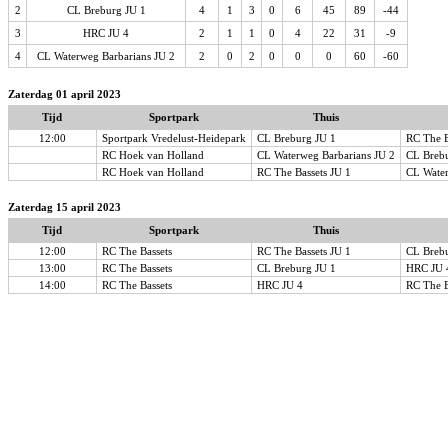
2
CL Breburg JU 1
4
1
3
0
6
45
89
-44
3
HRC JU 4
2
1
1
0
4
22
31
-9
4
CL Waterweg Barbarians JU 2
2
0
2
0
0
0
60
-60
Zaterdag 01 april 2023
Tijd
Sportpark
Thuis
12:00
Sportpark Vredelust-Heidepark
CL Breburg JU 1
RC The B
RC Hoek van Holland
CL Waterweg Barbarians JU 2
CL Breb
RC Hoek van Holland
RC The Bassets JU 1
CL Water
Zaterdag 15 april 2023
Tijd
Sportpark
Thuis
12:00
RC The Bassets
RC The Bassets JU 1
CL Breb
13:00
RC The Bassets
CL Breburg JU 1
HRC JU 
14:00
RC The Bassets
HRC JU 4
RC The B