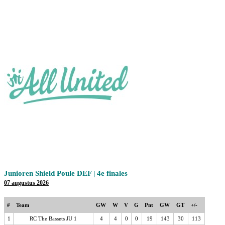
Junioren Shield Poule DEF | 4e finales
07 augustus 2026
#
Team
GW
W
V
G
Pnt
GW
GT
+/-
1
RC The Bassets JU 1
4
4
0
0
19
143
30
113