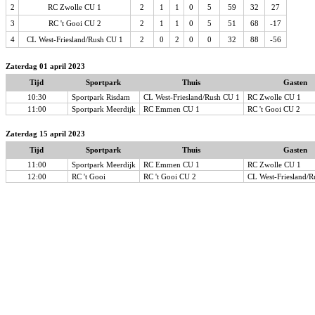
2
RC Zwolle CU 1
2
1
1
0
5
59
32
27
3
RC 't Gooi CU 2
2
1
1
0
5
51
68
-17
4
CL West-Friesland/Rush CU 1
2
0
2
0
0
32
88
-56
Zaterdag 01 april 2023
Tijd
Sportpark
Thuis
Gasten
10:30
Sportpark Risdam
CL West-Friesland/Rush CU 1
RC Zwolle CU 1
11:00
Sportpark Meerdijk
RC Emmen CU 1
RC 't Gooi CU 2
Zaterdag 15 april 2023
Tijd
Sportpark
Thuis
Gasten
11:00
Sportpark Meerdijk
RC Emmen CU 1
RC Zwolle CU 1
12:00
RC 't Gooi
RC 't Gooi CU 2
CL West-Friesland/