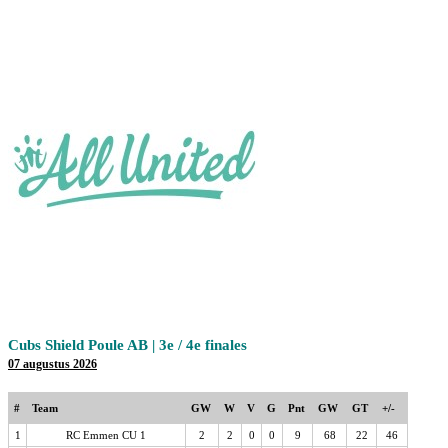
Cubs Shield Poule AB | 3e / 4e finales
07 augustus 2026
#
Team
GW
W
V
G
Pnt
GW
GT
+/-
1
RC Emmen CU 1
2
2
0
0
9
68
22
46