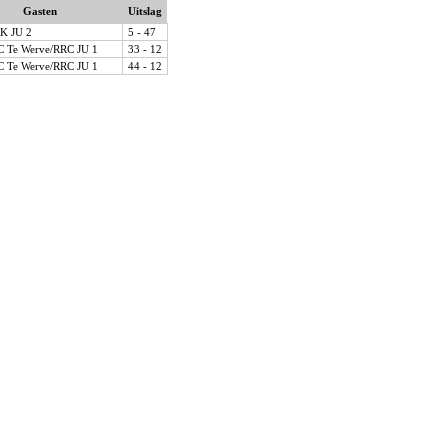
Gasten
Uitslag
K JU 2
5 - 47
 Te Werve/RRC JU 1
33 - 12
 Te Werve/RRC JU 1
44 - 12