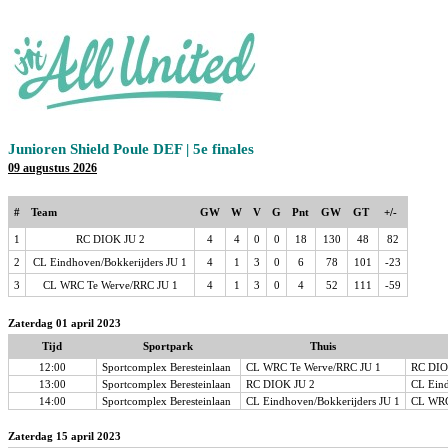
Junioren Shield Poule DEF | 5e finales
09 augustus 2026
#
Team
GW
W
V
G
Pnt
GW
GT
+/-
1
RC DIOK JU 2
4
4
0
0
18
130
48
82
2
CL Eindhoven/Bokkerijders JU 1
4
1
3
0
6
78
101
-23
3
CL WRC Te Werve/RRC JU 1
4
1
3
0
4
52
111
-59
Zaterdag 01 april 2023
Tijd
Sportpark
Thuis
12:00
Sportcomplex Beresteinlaan
CL WRC Te Werve/RRC JU 1
RC DIO
13:00
Sportcomplex Beresteinlaan
RC DIOK JU 2
CL Eind
14:00
Sportcomplex Beresteinlaan
CL Eindhoven/Bokkerijders JU 1
CL WRC
Zaterdag 15 april 2023