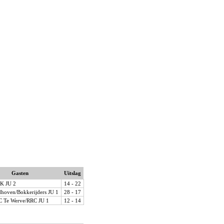
Gasten
Uitslag
K JU 2
14 - 22
hoven/Bokkerijders JU 1
28 - 17
 Te Werve/RRC JU 1
12 - 14