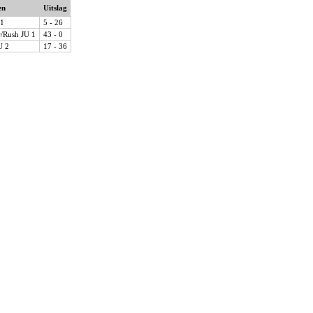
en
Uitslag
 1
5 - 26
/Rush JU 1
43 - 0
U 2
17 - 36