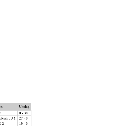
en
Uitslag
 1
0 - 38
/Rush JU 1
27 - 0
U 2
19 - 0