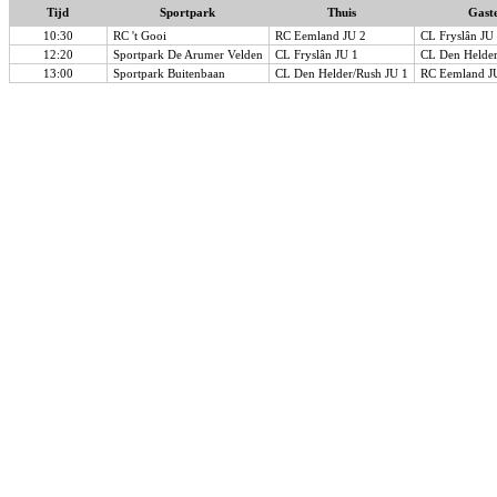
Tijd
Sportpark
Thuis
Gast
10:30
RC 't Gooi
RC Eemland JU 2
CL Fryslân JU
12:20
Sportpark De Arumer Velden
CL Fryslân JU 1
CL Den Helder
13:00
Sportpark Buitenbaan
CL Den Helder/Rush JU 1
RC Eemland J