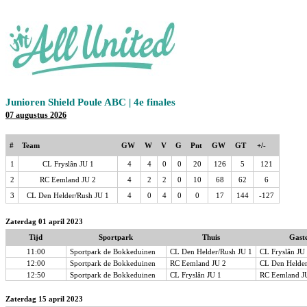
Junioren Shield Poule ABC | 4e finales
07 augustus 2026
#
Team
GW
W
V
G
Pnt
GW
GT
+/-
1
CL Fryslân JU 1
4
4
0
0
20
126
5
121
2
RC Eemland JU 2
4
2
2
0
10
68
62
6
3
CL Den Helder/Rush JU 1
4
0
4
0
0
17
144
-127
Zaterdag 01 april 2023
Tijd
Sportpark
Thuis
Gast
11:00
Sportpark de Bokkeduinen
CL Den Helder/Rush JU 1
CL Fryslân JU
12:00
Sportpark de Bokkeduinen
RC Eemland JU 2
CL Den Helder
12:50
Sportpark de Bokkeduinen
CL Fryslân JU 1
RC Eemland J
Zaterdag 15 april 2023