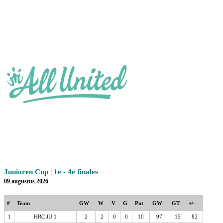
Junioren Cup | 1e - 4e finales
09 augustus 2026
#
Team
GW
W
V
G
Pnt
GW
GT
+/-
1
HRC JU 1
2
2
0
0
10
97
15
82