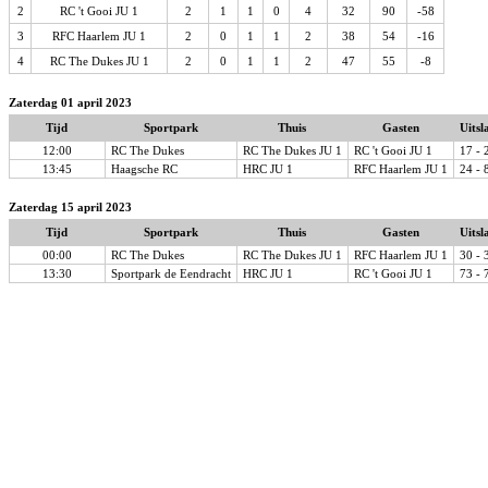
2
RC 't Gooi JU 1
2
1
1
0
4
32
90
-58
3
RFC Haarlem JU 1
2
0
1
1
2
38
54
-16
4
RC The Dukes JU 1
2
0
1
1
2
47
55
-8
Zaterdag 01 april 2023
Tijd
Sportpark
Thuis
Gasten
Uitsl
12:00
RC The Dukes
RC The Dukes JU 1
RC 't Gooi JU 1
17 - 
13:45
Haagsche RC
HRC JU 1
RFC Haarlem JU 1
24 - 
Zaterdag 15 april 2023
Tijd
Sportpark
Thuis
Gasten
Uitsl
00:00
RC The Dukes
RC The Dukes JU 1
RFC Haarlem JU 1
30 - 
13:30
Sportpark de Eendracht
HRC JU 1
RC 't Gooi JU 1
73 - 