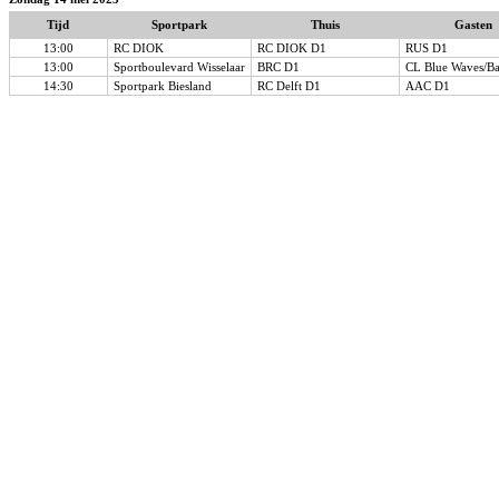
Tijd
Sportpark
Thuis
Gasten
13:00
RC DIOK
RC DIOK D1
RUS D1
13:00
Sportboulevard Wisselaar
BRC D1
CL Blue Waves/Ba
14:30
Sportpark Biesland
RC Delft D1
AAC D1