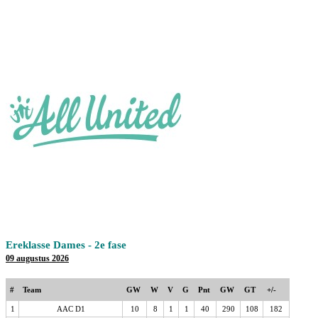
Ereklasse Dames - 2e fase
09 augustus 2026
#
Team
GW
W
V
G
Pnt
GW
GT
+/-
1
AAC D1
10
8
1
1
40
290
108
182