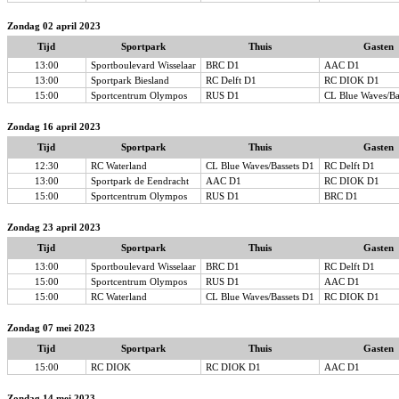
Zondag 02 april 2023
Tijd
Sportpark
Thuis
Gasten
13:00
Sportboulevard Wisselaar
BRC D1
AAC D1
13:00
Sportpark Biesland
RC Delft D1
RC DIOK D1
15:00
Sportcentrum Olympos
RUS D1
CL Blue Waves/Ba
Zondag 16 april 2023
Tijd
Sportpark
Thuis
Gasten
12:30
RC Waterland
CL Blue Waves/Bassets D1
RC Delft D1
13:00
Sportpark de Eendracht
AAC D1
RC DIOK D1
15:00
Sportcentrum Olympos
RUS D1
BRC D1
Zondag 23 april 2023
Tijd
Sportpark
Thuis
Gasten
13:00
Sportboulevard Wisselaar
BRC D1
RC Delft D1
15:00
Sportcentrum Olympos
RUS D1
AAC D1
15:00
RC Waterland
CL Blue Waves/Bassets D1
RC DIOK D1
Zondag 07 mei 2023
Tijd
Sportpark
Thuis
Gasten
15:00
RC DIOK
RC DIOK D1
AAC D1
Zondag 14 mei 2023