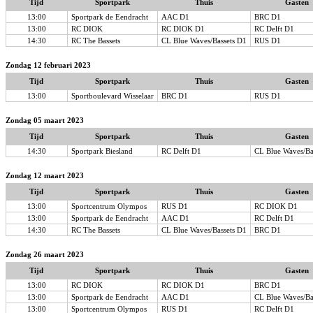
Tijd
Sportpark
Thuis
Gasten
13:00
Sportpark de Eendracht
AAC D1
BRC D1
13:00
RC DIOK
RC DIOK D1
RC Delft D1
14:30
RC The Bassets
CL Blue Waves/Bassets D1
RUS D1
Zondag 12 februari 2023
Tijd
Sportpark
Thuis
Gasten
13:00
Sportboulevard Wisselaar
BRC D1
RUS D1
Zondag 05 maart 2023
Tijd
Sportpark
Thuis
Gasten
14:30
Sportpark Biesland
RC Delft D1
CL Blue Waves/Ba
Zondag 12 maart 2023
Tijd
Sportpark
Thuis
Gasten
13:00
Sportcentrum Olympos
RUS D1
RC DIOK D1
13:00
Sportpark de Eendracht
AAC D1
RC Delft D1
14:30
RC The Bassets
CL Blue Waves/Bassets D1
BRC D1
Zondag 26 maart 2023
Tijd
Sportpark
Thuis
Gasten
13:00
RC DIOK
RC DIOK D1
BRC D1
13:00
Sportpark de Eendracht
AAC D1
CL Blue Waves/Ba
13:00
Sportcentrum Olympos
RUS D1
RC Delft D1