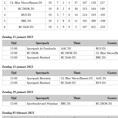
2
CL Blue Waves/Bassets D1
10
7
2
1
37
347
120
227
3
RC DIOK D1
10
8
2
0
36
313
164
149
4
RUS D1
10
3
7
0
14
214
319
-105
5
BRC D1
10
2
8
0
11
191
389
-198
6
RC Delft D1
10
1
9
0
5
167
422
-255
Zondag 15 januari 2023
Tijd
Sportpark
Thuis
Gasten
13:00
Sportpark de Eendracht
AAC D1
RUS D1
13:00
RC DIOK
RC DIOK D1
CL Blue Waves/Ba
13:00
Sportpark Biesland
RC Delft D1
BRC D1
Zondag 22 januari 2023
Tijd
Sportpark
Thuis
Gasten
13:00
Sportpark Berestein
CL Blue Waves/Bassets D1
AAC D1
13:00
Sportpark Biesland
RC Delft D1
RUS D1
Zondag 29 januari 2023
Tijd
Sportpark
Thuis
Gasten
13:00
Sportboulevard Wisselaar
BRC D1
RC DIOK D1
Zondag 05 februari 2023