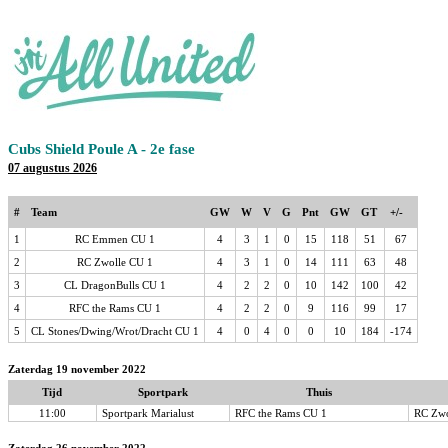
Cubs Shield Poule A - 2e fase
07 augustus 2026
#
Team
GW
W
V
G
Pnt
GW
GT
+/-
1
RC Emmen CU 1
4
3
1
0
15
118
51
67
2
RC Zwolle CU 1
4
3
1
0
14
111
63
48
3
CL DragonBulls CU 1
4
2
2
0
10
142
100
42
4
RFC the Rams CU 1
4
2
2
0
9
116
99
17
5
CL Stones/Dwing/Wrot/Dracht CU 1
4
0
4
0
0
10
184
-174
Zaterdag 19 november 2022
Tijd
Sportpark
Thuis
11:00
Sportpark Marialust
RFC the Rams CU 1
RC Zwo