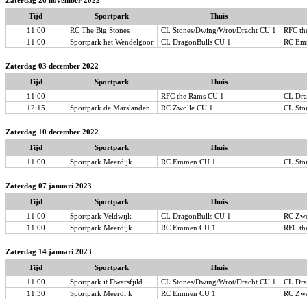
Zaterdag 26 november 2022
Tijd
Sportpark
Thuis
11:00
RC The Big Stones
CL Stones/Dwing/Wrot/Dracht CU 1
RFC th
11:00
Sportpark het Wendelgoor
CL DragonBulls CU 1
RC Em
Zaterdag 03 december 2022
Tijd
Sportpark
Thuis
11:00
RFC the Rams CU 1
CL Dra
12:15
Sportpark de Marslanden
RC Zwolle CU 1
CL Sto
Zaterdag 10 december 2022
Tijd
Sportpark
Thuis
11:00
Sportpark Meerdijk
RC Emmen CU 1
CL Sto
Zaterdag 07 januari 2023
Tijd
Sportpark
Thuis
11:00
Sportpark Veldwijk
CL DragonBulls CU 1
RC Zwo
11:00
Sportpark Meerdijk
RC Emmen CU 1
RFC th
Zaterdag 14 januari 2023
Tijd
Sportpark
Thuis
11:00
Sportpark it Dwarsfjild
CL Stones/Dwing/Wrot/Dracht CU 1
CL Dra
11:30
Sportpark Meerdijk
RC Emmen CU 1
RC Zwo