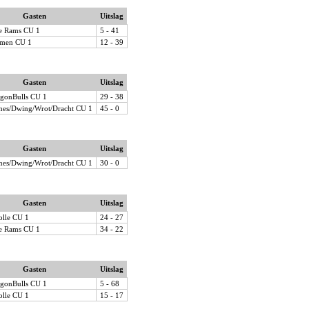
Gasten
Uitslag
e Rams CU 1
5 - 41
men CU 1
12 - 39
Gasten
Uitslag
gonBulls CU 1
29 - 38
nes/Dwing/Wrot/Dracht CU 1
45 - 0
Gasten
Uitslag
nes/Dwing/Wrot/Dracht CU 1
30 - 0
Gasten
Uitslag
lle CU 1
24 - 27
e Rams CU 1
34 - 22
Gasten
Uitslag
gonBulls CU 1
5 - 68
lle CU 1
15 - 17