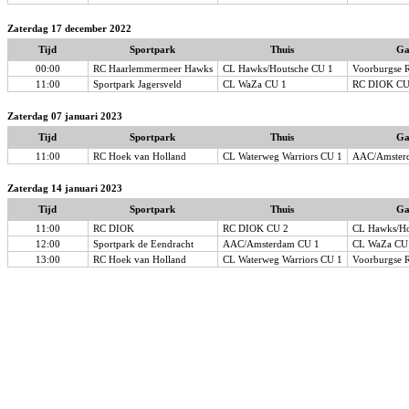
Zaterdag 17 december 2022
Tijd
Sportpark
Thuis
Ga
00:00
RC Haarlemmermeer Hawks
CL Hawks/Houtsche CU 1
Voorburgse 
11:00
Sportpark Jagersveld
CL WaZa CU 1
RC DIOK CU
Zaterdag 07 januari 2023
Tijd
Sportpark
Thuis
Ga
11:00
RC Hoek van Holland
CL Waterweg Warriors CU 1
AAC/Amster
Zaterdag 14 januari 2023
Tijd
Sportpark
Thuis
Ga
11:00
RC DIOK
RC DIOK CU 2
CL Hawks/Ho
12:00
Sportpark de Eendracht
AAC/Amsterdam CU 1
CL WaZa CU
13:00
RC Hoek van Holland
CL Waterweg Warriors CU 1
Voorburgse 