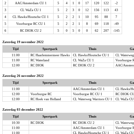
2
AAC/Amsterdam CU 1
5
4
1
0
17
120
122
-2
3
CL WaZa CU 1
5
2
3
0
12
156
113
43
4
CL Hawks/Houtsche CU 1
5
2
2
1
10
95
88
7
5
Voorburgse RC CU 1
5
2
2
1
8
69
118
-49
6
RC DIOK CU 2
5
0
5
0
0
62
207
-145
Zaterdag 19 november 2022
Tijd
Sportpark
Thuis
Ga
11:00
RC Haarlemmermeer Hawks
CL Hawks/Houtsche CU 1
CL Waterweg
11:00
RC Waterland
CL WaZa CU 1
Voorburgse 
12:00
RC DIOK
RC DIOK CU 2
AAC/Amster
Zaterdag 26 november 2022
Tijd
Sportpark
Thuis
Ga
11:00
AAC/Amsterdam CU 1
CL Hawks/Ho
12:00
Voorburgse RC
Voorburgse RC CU 1
RC DIOK CU
12:00
RC Hoek van Holland
CL Waterweg Warriors CU 1
CL WaZa CU
Zaterdag 03 december 2022
Tijd
Sportpark
Thuis
Ga
10:30
RC DIOK
RC DIOK CU 2
CL Waterweg
11:00
AAC/Amsterdam CU 1
Voorburgse 
11:00
CL Hawks/Houtsche CU 1
CL WaZa CU