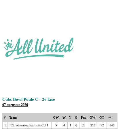
Cubs Bowl Poule C - 2e fase
07 augustus 2026
#
Team
GW
W
V
G
Pnt
GW
GT
+/-
1
CL Waterweg Warriors CU 1
5
4
1
0
20
218
72
146