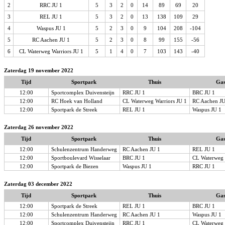
2
RRC JU 1
5
3
2
0
14
89
69
20
3
REL JU 1
5
3
2
0
13
138
109
29
4
Waspus JU 1
5
2
3
0
9
104
208
-104
5
RC Aachen JU 1
5
2
3
0
8
99
155
-56
6
CL Waterweg Warriors JU 1
5
1
4
0
7
103
143
-40
Zaterdag 19 november 2022
Tijd
Sportpark
Thuis
Gas
12:00
Sportcomplex Duivensteijn
RRC JU 1
BRC JU 1
12:00
RC Hoek van Holland
CL Waterweg Warriors JU 1
RC Aachen JU
12:00
Sportpark de Streek
REL JU 1
Waspus JU 1
Zaterdag 26 november 2022
Tijd
Sportpark
Thuis
Gas
12:00
Schulenzentrum Handerweg
RC Aachen JU 1
REL JU 1
12:00
Sportboulevard Wisselaar
BRC JU 1
CL Waterweg 
12:00
Sportpark de Biezen
Waspus JU 1
RRC JU 1
Zaterdag 03 december 2022
Tijd
Sportpark
Thuis
Gas
12:00
Sportpark de Streek
REL JU 1
BRC JU 1
12:00
Schulenzentrum Handerweg
RC Aachen JU 1
Waspus JU 1
12:00
Sportcomplex Duivensteijn
RRC JU 1
CL Waterweg 