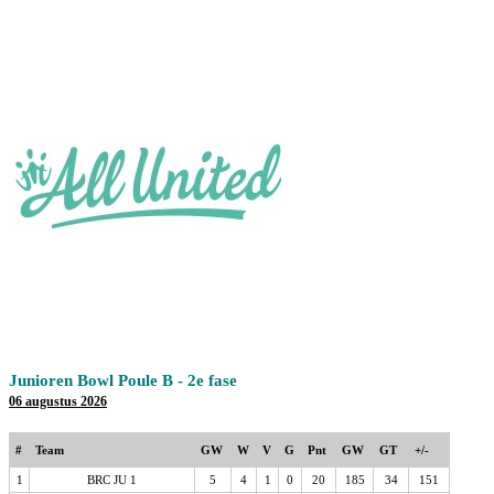
Junioren Bowl Poule B - 2e fase
06 augustus 2026
#
Team
GW
W
V
G
Pnt
GW
GT
+/-
1
BRC JU 1
5
4
1
0
20
185
34
151