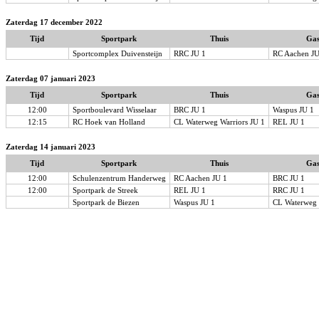
Zaterdag 17 december 2022
Tijd
Sportpark
Thuis
Gas
Sportcomplex Duivensteijn
RRC JU 1
RC Aachen JU
Zaterdag 07 januari 2023
Tijd
Sportpark
Thuis
Gas
12:00
Sportboulevard Wisselaar
BRC JU 1
Waspus JU 1
12:15
RC Hoek van Holland
CL Waterweg Warriors JU 1
REL JU 1
Zaterdag 14 januari 2023
Tijd
Sportpark
Thuis
Gas
12:00
Schulenzentrum Handerweg
RC Aachen JU 1
BRC JU 1
12:00
Sportpark de Streek
REL JU 1
RRC JU 1
Sportpark de Biezen
Waspus JU 1
CL Waterweg 