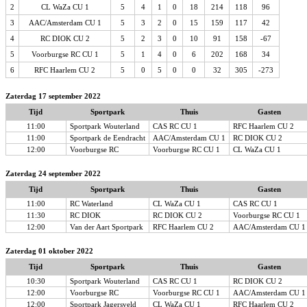
2
CL WaZa CU 1
5
4
1
0
18
214
118
96
3
AAC/Amsterdam CU 1
5
3
2
0
15
159
117
42
4
RC DIOK CU 2
5
2
3
0
10
91
158
-67
5
Voorburgse RC CU 1
5
1
4
0
6
202
168
34
6
RFC Haarlem CU 2
5
0
5
0
0
32
305
-273
Zaterdag 17 september 2022
Tijd
Sportpark
Thuis
Gasten
11:00
Sportpark Wouterland
CAS RC CU 1
RFC Haarlem CU 2
11:00
Sportpark de Eendracht
AAC/Amsterdam CU 1
RC DIOK CU 2
12:00
Voorburgse RC
Voorburgse RC CU 1
CL WaZa CU 1
Zaterdag 24 september 2022
Tijd
Sportpark
Thuis
Gasten
11:00
RC Waterland
CL WaZa CU 1
CAS RC CU 1
11:30
RC DIOK
RC DIOK CU 2
Voorburgse RC CU 1
12:00
Van der Aart Sportpark
RFC Haarlem CU 2
AAC/Amsterdam CU 1
Zaterdag 01 oktober 2022
Tijd
Sportpark
Thuis
Gasten
10:30
Sportpark Wouterland
CAS RC CU 1
RC DIOK CU 2
12:00
Voorburgse RC
Voorburgse RC CU 1
AAC/Amsterdam CU 1
12:00
Sportpark Jagersveld
CL WaZa CU 1
RFC Haarlem CU 2