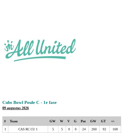
Cubs Bowl Poule C - 1e fase
09 augustus 2026
#
Team
GW
W
V
G
Pnt
GW
GT
+/-
1
CAS RC CU 1
5
5
0
0
24
260
92
168