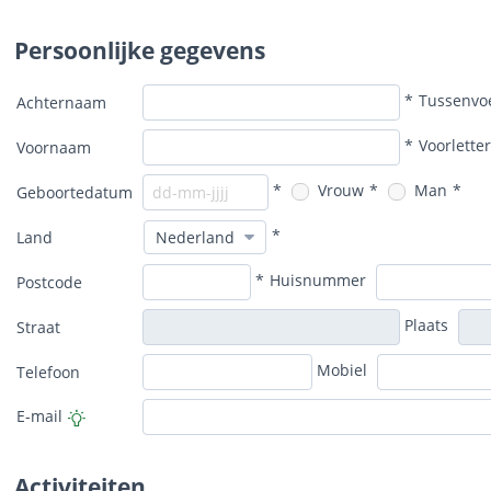
Persoonlijke gegevens
*
Tussenvo
Achternaam
*
Voorlette
Voornaam
*
Vrouw
*
Man
*
Geboortedatum
*
Land
*
Huisnummer
Postcode
Plaats
Straat
Mobiel
Telefoon
E-mail
Activiteiten