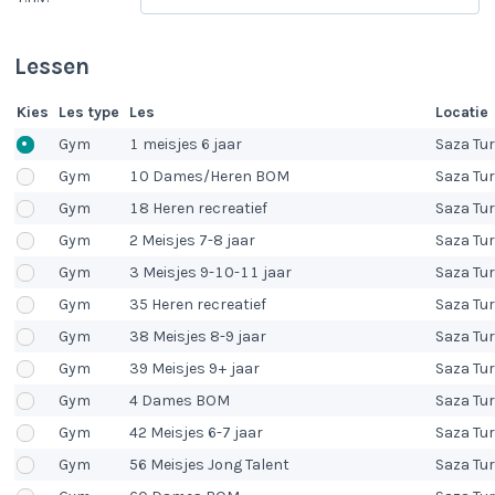
Lessen
Kies
Les type
Les
Locatie
Gym
1 meisjes 6 jaar
Saza Tu
Gym
10 Dames/Heren BOM
Saza Tu
Gym
18 Heren recreatief
Saza Tu
Gym
2 Meisjes 7-8 jaar
Saza Tu
Gym
3 Meisjes 9-10-11 jaar
Saza Tu
Gym
35 Heren recreatief
Saza Tu
Gym
38 Meisjes 8-9 jaar
Saza Tu
Gym
39 Meisjes 9+ jaar
Saza Tu
Gym
4 Dames BOM
Saza Tu
Gym
42 Meisjes 6-7 jaar
Saza Tu
Gym
56 Meisjes Jong Talent
Saza Tu