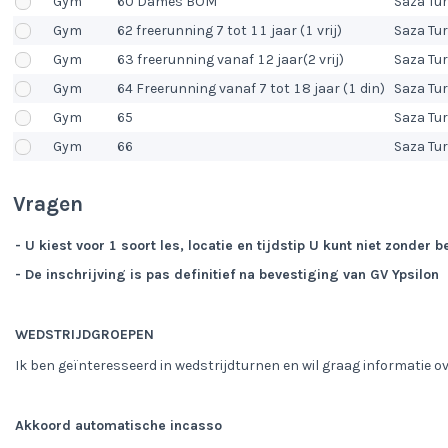
Gym
60 Dames BOM
Saza Tu
Gym
62 freerunning 7 tot 11 jaar (1 vrij)
Saza Tu
Gym
63 freerunning vanaf 12 jaar(2 vrij)
Saza Tu
Gym
64 Freerunning vanaf 7 tot 18 jaar (1 din)
Saza Tu
Gym
65
Saza Tu
Gym
66
Saza Tu
Vragen
- U kiest voor 1 soort les, locatie en tijdstip U kunt niet zonder
- De inschrijving is pas definitief na bevestiging van GV Ypsilon
WEDSTRIJDGROEPEN
Ik ben geïnteresseerd in wedstrijdturnen en wil graag informatie ov
Akkoord automatische incasso