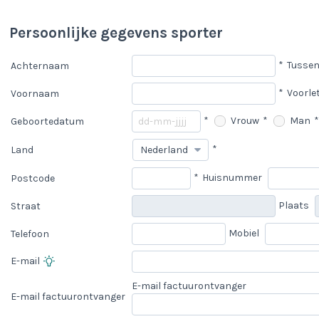
Persoonlijke gegevens sporter
*
Tussen
Achternaam
*
Voorle
Voornaam
*
Vrouw
*
Man
*
Geboortedatum
*
Land
*
Huisnummer
Postcode
Plaats
Straat
Mobiel
Telefoon
E-mail
E-mail factuurontvanger
E-mail factuurontvanger