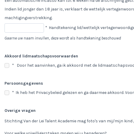
Een automatische incasso kan tot 8 weken na de afschrijving gest
Indien lid jonger dan 18 jaar is, verklaart de wettelijk vertegenwo
machtigingverstrekking.
*
Handtekening lid/wettelijk vertegenwoordig
Gaarne uw naam invullen, deze wordt als handtekening beschouwd
Akkoord lidmaatschapsvoorwaarden
*
Door het aanvinken, ga ik akkoord met de lidmaatschapsvoo
Persoonsgegevens
*
Ik heb het Privacybeleid gelezen en ga daarmee akkoord. Voor 
Overige vragen
Stichting Van der Lei Talent Academie mag foto's van mij/mijn kind
Voor welke vrijwilligerstaken mogen wij u benaderen?