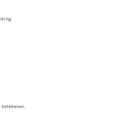
kking.
n betekenen.