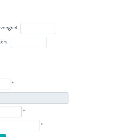
voegsel
ters
*
*
*