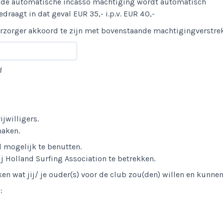
oor de automatische incasso machtiging wordt automatisch
draagt in dat geval EUR 35,- i.p.v. EUR 40,-
/verzorger akkoord te zijn met bovenstaande machtigingverstre
d
jwilligers.
maken.
 mogelijk te benutten.
ij Holland Surfing Association te betrekken.
en wat jij/ je ouder(s) voor de club zou(den) willen en kunne
: