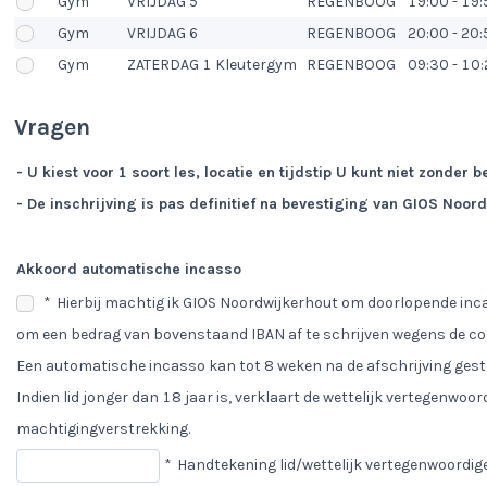
Gym
VRIJDAG 5
REGENBOOG
19:00 - 19:
Gym
VRIJDAG 6
REGENBOOG
20:00 - 20:
Gym
ZATERDAG 1 Kleutergym
REGENBOOG
09:30 - 10:
Vragen
- U kiest voor 1 soort les, locatie en tijdstip U kunt niet zonder
- De inschrijving is pas definitief na bevestiging van GIOS Noor
Akkoord automatische incasso
*
Hierbij machtig ik GIOS Noordwijkerhout om doorlopende in
om een bedrag van bovenstaand IBAN af te schrijven wegens de con
Een automatische incasso kan tot 8 weken na de afschrijving gest
Indien lid jonger dan 18 jaar is, verklaart de wettelijk vertegenwo
machtigingverstrekking.
*
Handtekening lid/wettelijk vertegenwoordig